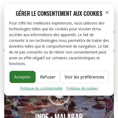


close
×
GÉRER LE CONSENTEMENT AUX COOKIES
Pour offrir les meilleures expériences, nous utilisons des
technologies telles que les cookies pour stocker et/ou
RECHERCHER
ME
CAFÉS


accéder aux informations des appareils. Le fait de
consentir à ces technologies nous permettra de traiter des
THÉS ET INFUSIONS
données telles que le comportement de navigation. Le fait

PARTAGER
TWEET
PINTE
PARTAGER
de ne pas consentir ou de retirer son consentement peut
avoir un effet négatif sur certaines caractéristiques et
OFFRES PRO
fonctions.
À PROPOS
Accepter
Refuser
Voir les préférences
Politique de confidentialité
·
Politique de cookies
BLOG
CONTACT