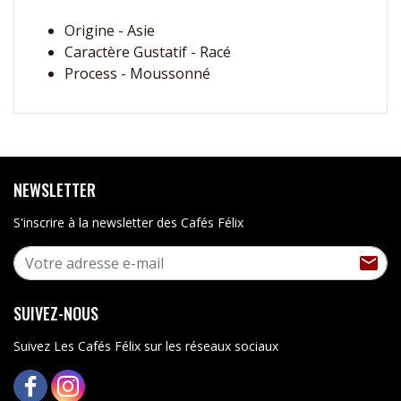
Origine - Asie
Caractère Gustatif - Racé
Process - Moussonné
NEWSLETTER
S'inscrire à la newsletter des Cafés Félix
S'I

SUIVEZ-NOUS
Suivez Les Cafés Félix sur les réseaux sociaux
FACEBOOK
INSTAGRAM