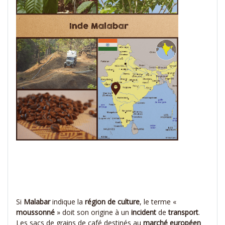
.
.
.
Si
Malabar
indique la
région
de
culture
, le terme «
moussonné
» doit son origine à un
incident
de
transport
.
Les sacs de grains de café destinés au
marché européen