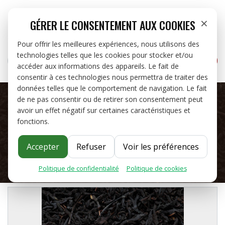


close
×
GÉRER LE CONSENTEMENT AUX COOKIES
Pour offrir les meilleures expériences, nous utilisons des
technologies telles que les cookies pour stocker et/ou
RECHERCHER
ME
CAFÉS


accéder aux informations des appareils. Le fait de
consentir à ces technologies nous permettra de traiter des
THÉS ET INFUSIONS
données telles que le comportement de navigation. Le fait
de ne pas consentir ou de retirer son consentement peut
avoir un effet négatif sur certaines caractéristiques et
OFFRES PRO
fonctions.
THÉS ET INFUSIONS
À PROPOS
Accepter
Refuser
Voir les préférences
Politique de confidentialité
·
Politique de cookies
BLOG
CONTACT