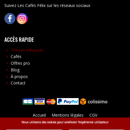
Suivez Les Cafés Félix sur les réseaux sociaux
FACEBOOK
INSTAGRAM
ACCÈS RAPIDE
Thés et Infusions
Cafés
Offres pro
Blog
À propos
Contact
Menu
Accueil
Mentions légales
CGV
Politique de confidentialité
Livraison
Plan du site
Nous utilisons des cookies pour améliorer l'expérience utilisateur