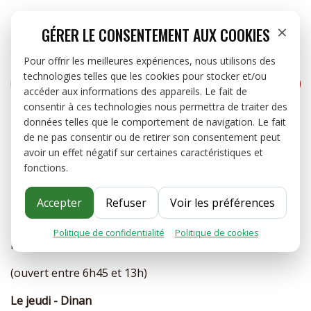


close
×
GÉRER LE CONSENTEMENT AUX COOKIES
Pour offrir les meilleures expériences, nous utilisons des
technologies telles que les cookies pour stocker et/ou
RECHERCHER
ME
CAFÉS


accéder aux informations des appareils. Le fait de
consentir à ces technologies nous permettra de traiter des
THÉS ET INFUSIONS
données telles que le comportement de navigation. Le fait
CONTACTEZ-NOUS
de ne pas consentir ou de retirer son consentement peut
avoir un effet négatif sur certaines caractéristiques et
OFFRES PRO
RETROUVEZ-NOUS SUR L'UN DE NOS MARCHÉS -
fonctions.
DU MERCREDI AU DIMANCHE
À PROPOS
Accepter
Refuser
Voir les préférences
Le mercredi - Rennes
Marché Sainte Thérèse
Politique de confidentialité
·
Politique de cookies
BLOG
Place du Souvenir 35000 Rennes
(ouvert entre 6h45 et 13h)
CONTACT
Le jeudi - Dinan