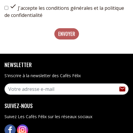

J'accepte les conditions générales et la politique
de confidentialité
ENVOYER
NEWSLETTER
S'inscrire à la newsletter des Cafés Félix
S'I

SUIVEZ-NOUS
Suivez Les Cafés Félix sur les réseaux sociaux
FACEBOOK
INSTAGRAM