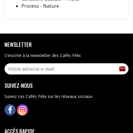
Process - Nature
NEWSLETTER
S'inscrire à la newsletter des Cafés Félix
S'I

SUIVEZ-NOUS
Suivez Les Cafés Félix sur les réseaux sociaux
FACEBOOK
INSTAGRAM
ACCÈS RAPIDE