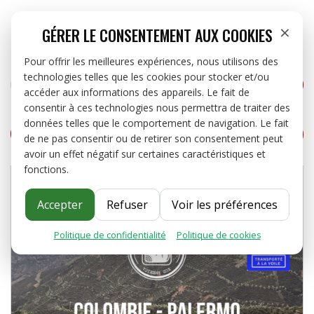


close
×
GÉRER LE CONSENTEMENT AUX COOKIES
Pour offrir les meilleures expériences, nous utilisons des
technologies telles que les cookies pour stocker et/ou
RECHERCHER
ME
CAFÉS


accéder aux informations des appareils. Le fait de
consentir à ces technologies nous permettra de traiter des
THÉS ET INFUSIONS
données telles que le comportement de navigation. Le fait

PARTAGER
TWEET
PINTE
PARTAGER
de ne pas consentir ou de retirer son consentement peut
avoir un effet négatif sur certaines caractéristiques et
OFFRES PRO
fonctions.
À PROPOS
Accepter
Refuser
Voir les préférences
Politique de confidentialité
·
Politique de cookies
BLOG
CONTACT