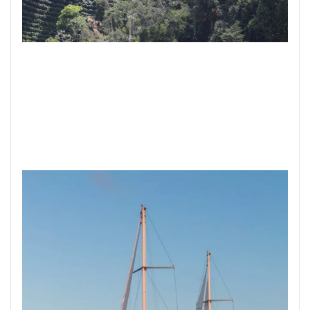
.
.
.
.
.
.
.